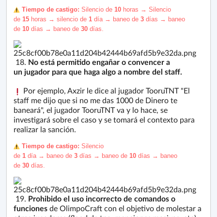
️ Tiempo de castigo:
S
ilencio de
10
horas →
Silencio
de
1
5
horas
→
silencio de
1
día
→
b
aneo
de
3
días
→
b
aneo
de
10
días
→
baneo de
30
días.
18.
No está permitido engañar o convencer a
un
jugador
para que haga algo a nombre del staff.
Por ejemplo, Axzir le dice al jugador TooruTNT "El
staff me dijo que si no me das 1000 de Dinero te
baneará", el jugador TooruTNT va y lo hace, se
investigará sobre el caso y se tomará el contexto para
realizar la sanción.
️ Tiempo de castigo:
Silencio
de
1
día
→
b
aneo
de
3
días
→
b
aneo de
10
días
→
baneo
de
30
días.
19.
Prohibido el uso incorrecto de comandos o
funciones
de OlimpoCraft con el objetivo de molestar a