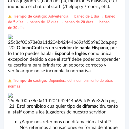
otros jugadores (flood de tpa, menciones masivas, etc)
inundado el chat o al staff, (/helpop y /report, etc).
️ Tiempo de castigo:
Advertencia
→
baneo de
1
día
→
baneo
de
5
días
→
baneo de
12
días
→
baneo de
20
días
→
baneo
de
3
0
días.
20.
OlimpoCraft es un servidor de habla Hispana
, por
lo tanto puedes hablar
Español
e
Inglés
como única
excepción debido a que el staff debe poder comprender
tu escritura para brindarte un soporte correcto y
verificar que no se incumpla la normativa.
️ Tiempo de castigo:
Dependerá del incumplimiento de otras
normas
.
21. Está
prohibido
cualquier tipo de
difamación
, tanto
al
staff
como a los jugadores de nuestro servidor.
¿A qué nos referimos con difamación al staff?
Nos referimos a acusaciones en forma de ataque