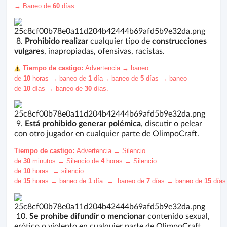
→
Baneo de
60
días.
8.
Prohibido
realizar
cualquier tipo de
construcciones
vulgares
, inapropiadas, ofensivas, racistas.
️ Tiempo de castigo:
Advertencia
→
baneo
de
10
horas
→
b
aneo de
1
día
→
b
aneo de
5
días
→
b
aneo
de
10
días
→ baneo de
30
días.
9.
Está prohibido generar polémica
, discutir o pelear
con otro jugador en cualquier parte de OlimpoCraft.
Tiempo de castigo:
Advertencia
→
S
ilencio
de
30
minutos
→
S
ilencio de
4
horas
→
S
ilencio
de
10
horas
→
silencio
de
15
horas
→
baneo
de
1
día
→
baneo
de
7
días
→
b
aneo
de
15
día
10.
Se prohíbe difundir o mencionar
contenido sexual,
erótico o violento en cualquier parte de OlimpoCraft.