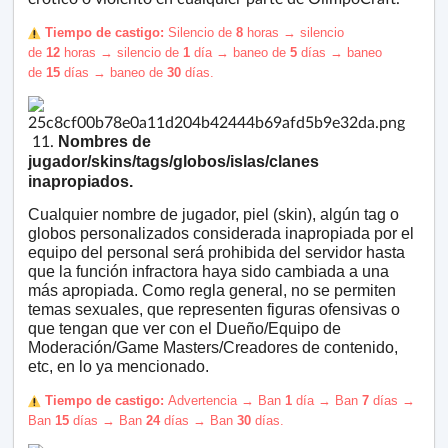
️ Tiempo de castigo:
Silencio de
8
horas
→ silencio
de
12
horas
→
silencio de
1
día
→
baneo de
5
días
→ baneo
de
15
días
→
baneo de
30
días.
11.
Nombres de
jugador/
skins
/tags/globos/islas/clanes
inapropiados.
Cualquier nombre de jugador, piel (skin), algún tag o
globos personalizados considerada inapropiada por el
equipo del personal será prohibida del servidor hasta
que la función infractora haya sido cambiada a una
más apropiada. Como regla general, no se permiten
temas sexuales, que representen figuras ofensivas o
que tengan que ver con el Dueño/Equipo de
Moderación/Game Masters/Creadores de contenido,
etc, en lo ya mencionado.
️ Tiempo de castigo:
Advertencia → Ban
1
día → Ban
7
días →
Ban
15
días → Ban
24
días → Ban
30
días.