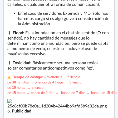
carteles, o cualquier otra forma de comunicación).
En el caso de servidores Externos y MD, solo nos
haremos cargo si es algo grave a consideración de
la Administración.
Flood:
Es la inundación en el chat sin sentido (O con
sentido), no hay cantidad de mensajes que lo
determinan como una inundación, pero se puede captar
al momento de verlo, en este se incluye el uso de
mayúsculas excesivo.
Toxicidad:
Básicamente ser una persona tóxica,
soltar comentarios anticompetitivos como "ez".
️ Tiempo de castigo:
Advertencia
→
S
ilencio
de
30
minutos
→
S
ilencio de
4
horas
→
S
ilencio
de
10
horas
→
silencio
de
15
horas
→
baneo
de
1
día
→
baneo
de
7
días
→
b
aneo
de
15
día
6.
Publicidad