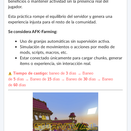
beneficios o mantener actividad sin la presencia real del
jugador.
Esta práctica rompe el equilibrio del servidor y genera una
experiencia injusta para el resto de la comunidad.
Se considera AFK-Farming:
Uso de granjas automáticas sin supervisión activa.
Simulación de movimientos o acciones por medio de
mods, scripts, macros, etc.
Estar conectado únicamente para cargar chunks, generar
ítems o experiencia, sin interacción real.
️ Tiempo de castigo:
b
aneo
de
3
días
→
Baneo
de
5
días
→
Baneo de
15
días
→ Baneo de
30
días → Baneo
de
60
días