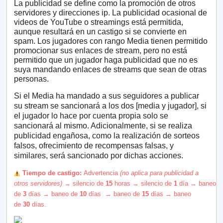
La publicidad se define como la promoción de otros
servidores y direcciones ip. La publicidad ocasional de
videos de YouTube o streamings está permitida,
aunque resultará en un castigo si se convierte en
spam. Los jugadores con rango Media tienen permitido
promocionar sus enlaces de stream, pero no está
permitido que un jugador haga publicidad que no es
suya mandando enlaces de streams que sean de otras
personas.
Si el Media ha mandado a sus seguidores a publicar
su stream se sancionará a los dos [media y jugador], si
el jugador lo hace por cuenta propia solo se
sancionará al mismo.
Adicionalmente, si se realiza
publicidad engañosa, como la realización de sorteos
falsos, ofrecimiento de recompensas falsas, y
similares, será sancionado por dichas acciones.
️ Tiempo de castigo:
Advertencia
(no aplica para publicidad a
o
tros
servidores)
→
silencio
de
15
horas
→
silencio
de
1
día
→
baneo
de
3
días
→
baneo de
10
días
→
b
aneo de
15
días
→
b
aneo
de
30
días
.