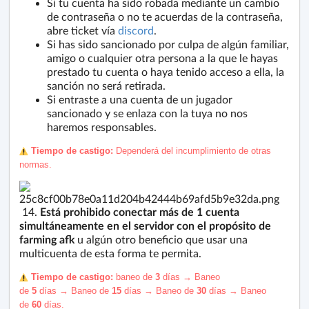
Si tu cuenta ha sido robada mediante un cambio
de contraseña o no te acuerdas de la contraseña,
abre ticket vía
discord
.
Si has sido sancionado por culpa de algún familiar,
amigo o cualquier otra persona a la que le hayas
prestado tu cuenta o haya tenido acceso a ella, la
sanción no será retirada.
Si entraste a una cuenta de un jugador
sancionado y se enlaza con la tuya no nos
haremos responsables.
️ Tiempo de castigo:
Dependerá del incumplimiento de otras
normas
.
14.
Está prohibido conectar más de 1 cuenta
simultáneamente en el servidor
con el propósito de
farming afk
u algún otro beneficio que usar una
multicuenta de esta forma te permita.
️ Tiempo de castigo:
b
aneo
de
3
días
→
Baneo
de
5
días
→
Baneo de
15
días
→ Baneo de
30
días → Baneo
de
60
días.