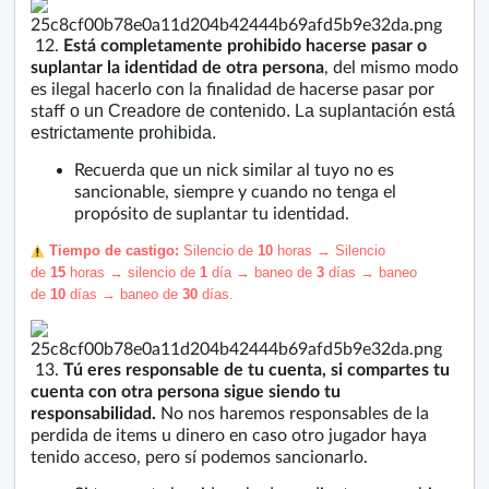
12.
Está completamente prohibido hacerse pasar o
suplantar la identidad de otra persona
, del mismo modo
es ilegal hacerlo con la finalidad de hacerse pasar por
staff
o un
Creadore de contenido
. La suplantación está
estrictamente prohibida.
Recuerda que un nick similar al tuyo no es
sancionable, siempre y cuando no tenga el
propósito de suplantar tu identidad.
️ Tiempo de castigo:
S
ilencio de
10
horas →
Silencio
de
1
5
horas
→
silencio de
1
día
→
b
aneo
de
3
días
→
b
aneo
de
10
días
→
baneo de
30
días.
13.
Tú eres responsable de tu cuenta, si compartes tu
cuenta con otra persona sigue siendo tu
responsabilidad.
No nos haremos responsables de la
perdida de items u dinero en caso otro jugador haya
tenido acceso, pero sí podemos sancionarlo.‌ ‌