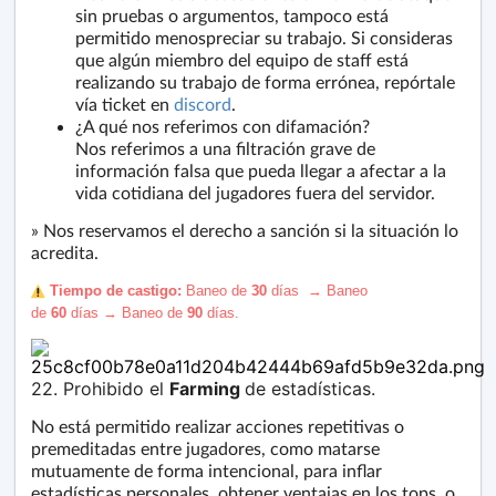
sin pruebas o argumentos, tampoco está
permitido menospreciar su trabajo. Si consideras
que algún miembro del equipo de staff está
realizando su trabajo de forma errónea, repórtale
vía ticket en
discord
.
¿A qué nos referimos con difamación?
Nos referimos a una filtración grave de
información falsa que pueda llegar a afectar a la
vida cotidiana del jugadores fuera del servidor.
» Nos reservamos el derecho a sanción si la situación lo
acredita.
️ Tiempo de castigo:
Baneo de
30
días
→
Baneo
de
60
días
→
Baneo de
90
días
.
22. Prohibido el
Farming
de estadísticas.
No está permitido realizar acciones repetitivas o
premeditadas entre jugadores, como matarse
mutuamente de forma intencional, para inflar
estadísticas personales, obtener ventajas en los tops, o