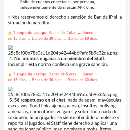
límite de cuentas conectadas por persona,
independientemente de si están AFK o no.
» Nos reservamos el derecho a sanción de Ban de IP si la
situación lo acredita.
️ Tiempo de castigo:
Baneo de 7
días
→
Baneo
de
15
días
→
Baneo de
30
días →
Baneo de
60
días.
4.
No intentes engañar a un miembro del Staff
.
Incumplir esta norma conlleva una grave sanción.
️ Tiempo de castigo:
Baneo de
5
días
→
Baneo
de
15
días
→
Baneo de
30
días →
Baneo de
60
días.
5.
Sé respetuoso en el chat
, nada de spam, mayúsculas
excesivas, flood links ajenos, acoso, insultos, bullying,
amenazas, comentarios vulgares y sobre todo nada de
toxiquear. Si un jugador se siente ofendido o molesto y
reporta al jugador, el Staff tiene derecho a aplicar una
sanción (chat público, msg, nombres a mobs, items,